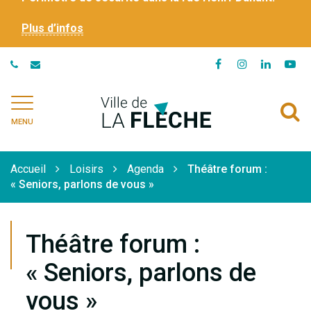
Plus d’infos
Lien
Lien
Lien
Li
vers
vers
vers
ve
le
le
le
la
Ville
A
compte
compte
compte
ch
de
MENU
Facebook
Instagram
Linkedi
Yo
à
La
Flèche
l
Accueil
Loisirs
Agenda
Théâtre forum :
r
« Seniors, parlons de vous »
Théâtre forum :
« Seniors, parlons de
vous »