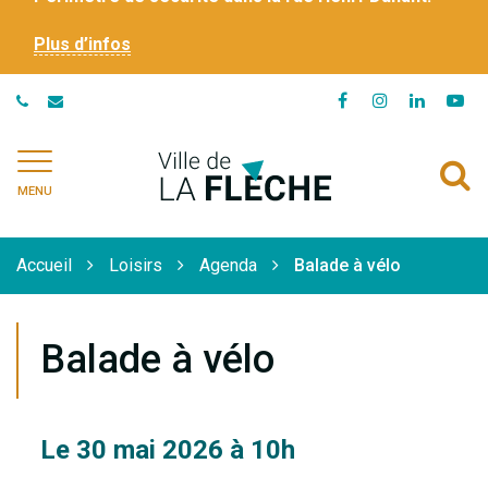
Plus d’infos
Lien
Lien
Lien
Li
vers
vers
vers
ve
le
le
le
la
Ville
A
compte
compte
compte
ch
de
MENU
Facebook
Instagram
Linkedi
Yo
à
La
Flèche
l
Accueil
Loisirs
Agenda
Balade à vélo
r
Balade à vélo
Le
30
mai
2026
à 10h