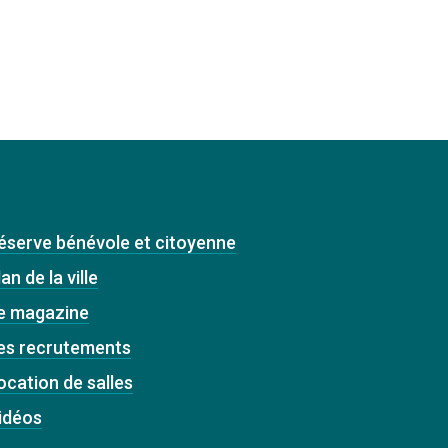
éserve bénévole et citoyenne
an de la ville
e magazine
es recrutements
ocation de salles
idéos