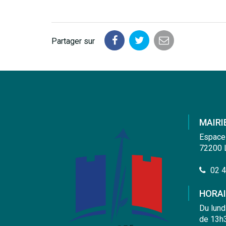
Partager sur
Partager
Partager
Partager
sur
sur
par
Facebook
Twitter
email
MAIRI
Espace
72200 
02 4
HORAI
Du lund
de 13h3