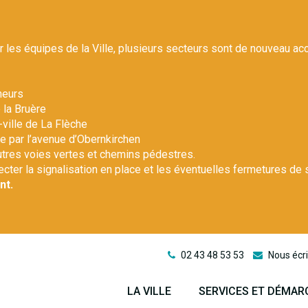
r les équipes de la Ville, plusieurs secteurs sont de nouveau ac
heurs
 la Bruère
-ville de La Flèche
le par l’avenue d’Obernkirchen
autres voies vertes et chemins pédestres.
pecter la signalisation en place et les éventuelles fermetures de 
nt.
02 43 48 53 53
Nous écri
LA VILLE
SERVICES ET DÉMAR