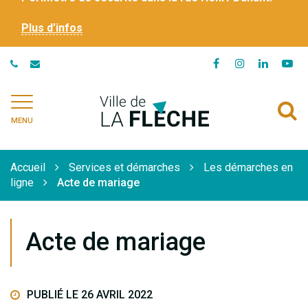
Plus d’infos
Lien
Lien
Lien
Li
vers
vers
vers
ve
le
le
le
la
Ville
A
compte
compte
compte
ch
de
MENU
Facebook
Instagram
Linkedi
Yo
à
La
Flèche
l
Accueil
Services et démarches
Les démarches en
r
ligne
Acte de mariage
Acte de mariage
PUBLIÉ LE 26 AVRIL 2022