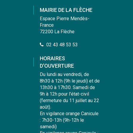
le
le
le
la
compte
compte
compte
chaîne
MAIRIE DE LA FLÈCHE
Facebook
Instagram
Linkedin
Youtube
Espace Pierre Mendès-
France
72200 La Flèche
02 43 48 53 53
HORAIRES
D'OUVERTURE
Du lundi au vendredi, de
8h30 à 12h (9h le jeudi) et de
13h30 à 17h30. Samedi de
9h à 12h pour l'état-civil
(fermeture du 11 juillet au 22
août).
En vigilance orange Canicule
: 7h30-13h (9h-12h le
samedi)